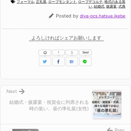
フォーマル
,
正礼装
,
ローブモンタント
,
ローブデコルテ
,
格式のある装
い
,
結婚式
,
披露宴
,
式典
Posted by
diva-pcs.hatsue.ikebe
よろしければシェアお願いします
!
1
Send
B!
Next
結婚式・披露宴・祝賀会に列席される
時の装い、昼の準礼装(女性)
Prev