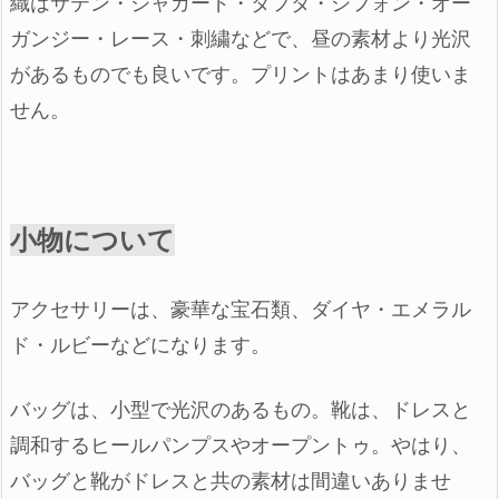
織はサテン・ジャガード・
タフタ・シフォン・
オー
ガンジー・
レース・刺繍などで、
昼の素材より光沢
があるもの
でも良いです。
プリントはあまり使いま
せん。
小物について
アクセサリーは、
豪華な宝石類、
ダイヤ・エメラル
ド・ルビーなどになります。
バッグは、
小型で光沢のあるもの。
靴は、
ドレスと
調和するヒールパンプスや
オープントゥ。
やはり、
バッグと靴が
ドレスと共の素材は
間違いありませ