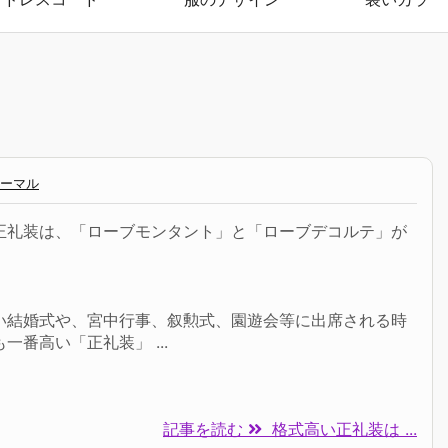
ーマル
正礼装は、「ローブモンタント」と「ローブデコルテ」が
い結婚式や、宮中行事、叙勲式、園遊会等に出席される時
一番高い「正礼装」 ...
記事を読む
格式高い正礼装は ...